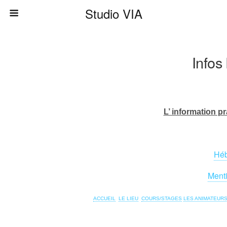
Studio VIA
Infos
L’ information p
Héb
Menti
ACCUEIL
LE LIEU
COURS/STAGES
LES ANIMATEUR